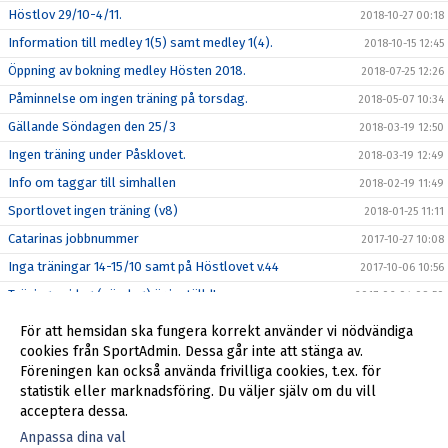
Höstlov 29/10-4/11.
2018-10-27 00:18
Information till medley 1(5) samt medley 1(4).
2018-10-15 12:45
Öppning av bokning medley Hösten 2018.
2018-07-25 12:26
Påminnelse om ingen träning på torsdag.
2018-05-07 10:34
Gällande Söndagen den 25/3
2018-03-19 12:50
Ingen träning under Påsklovet.
2018-03-19 12:49
Info om taggar till simhallen
2018-02-19 11:49
Sportlovet ingen träning (v8)
2018-01-25 11:11
Catarinas jobbnummer
2017-10-27 10:08
Inga träningar 14-15/10 samt på Höstlovet v.44
2017-10-06 10:56
Träningen idag (söndag) är inställd!
2017-06-04 09:50
Resultat Utmanaren 18/5
2017-05-19 10:56
För att hemsidan ska fungera korrekt använder vi nödvändiga
Sportlovet vecka 8.
cookies från SportAdmin. Dessa går inte att stänga av.
2017-02-13 10:50
Föreningen kan också använda frivilliga cookies, t.ex. för
Start vårterminen 2017
2017-01-09 10:54
statistik eller marknadsföring. Du väljer själv om du vill
acceptera dessa.
Anpassa dina val