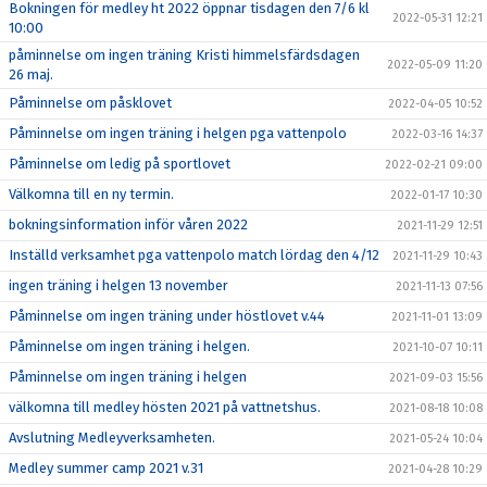
Bokningen för medley ht 2022 öppnar tisdagen den 7/6 kl
2022-05-31 12:21
10:00
påminnelse om ingen träning Kristi himmelsfärdsdagen
2022-05-09 11:20
26 maj.
Påminnelse om påsklovet
2022-04-05 10:52
Påminnelse om ingen träning i helgen pga vattenpolo
2022-03-16 14:37
Påminnelse om ledig på sportlovet
2022-02-21 09:00
Välkomna till en ny termin.
2022-01-17 10:30
bokningsinformation inför våren 2022
2021-11-29 12:51
Inställd verksamhet pga vattenpolo match lördag den 4/12
2021-11-29 10:43
ingen träning i helgen 13 november
2021-11-13 07:56
Påminnelse om ingen träning under höstlovet v.44
2021-11-01 13:09
Påminnelse om ingen träning i helgen.
2021-10-07 10:11
Påminnelse om ingen träning i helgen
2021-09-03 15:56
välkomna till medley hösten 2021 på vattnetshus.
2021-08-18 10:08
Avslutning Medleyverksamheten.
2021-05-24 10:04
Medley summer camp 2021 v.31
2021-04-28 10:29