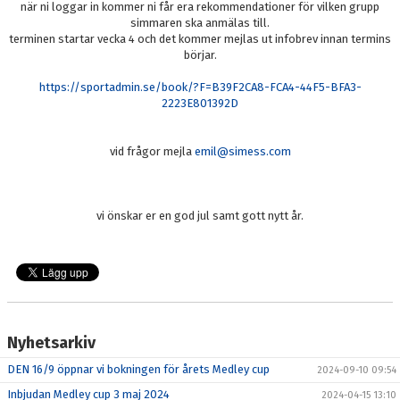
när ni loggar in kommer ni får era rekommendationer för vilken grupp
KONTAKT
simmaren ska anmälas till.
terminen startar vecka 4 och det kommer mejlas ut infobrev innan termins
börjar.
https://sportadmin.se/book/?F=B39F2CA8-FCA4-44F5-BFA3-
2223E801392D
vid frågor mejla
emil@simess.com
vi önskar er en god jul samt gott nytt år.
Nyhetsarkiv
DEN 16/9 öppnar vi bokningen för årets Medley cup
2024-09-10 09:54
Inbjudan Medley cup 3 maj 2024
2024-04-15 13:10