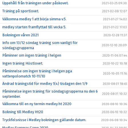
Uppehåll från träningen under påskovet.
2021-03-25 09:30
Träning på sportlovet.
2021-02-08 12:07
Välkomna medley 1 att börja simma v.5.
2021-01-27 14:02
medley starten framflyttad till vecka 5.
2021-01-22 17:03
Bokningen våren 2021
2020-12-28 11:37
Info om 13/12 söndag träning som vanligt för
2020-12-10 20:09
söndagsgrupperna
Påminner om ingen träning i helgen
2020-11-06 07:44
Ingen träning Höstlovet.
2020-10-22 10:18
Påminnelse om ingen träning i helgen pga
2020-10-05 11:16
vattenpolomatch 10-11/10
Ändrad träningstid för medley 1(4) tisdagen den 1/9
2020-08-31 18:45
Påminnelse ingen träning för söndagsgrupperna nu den 6
2020-08-31 10:32
september.
Välkomna till en ny termin medley ht 2020
2020-08-10 10:36
Bokning till Medley Ht20
2020-06-10 10:32
Tryckfelsnisse i Medley bokningen gällande datum.
2020-06-08 10:34
Medley Summer Camp 2020.