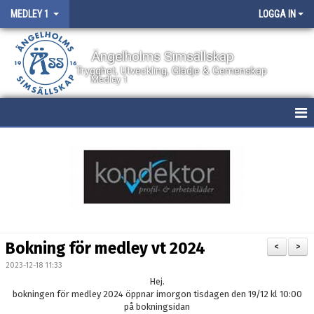
MEDLEY 1
LOGGA IN
Ängelholms Simsällskap
Trygghet, Utveckling, Glädje & Gemenskap
Medley 1
HEM
NYHETER
KALENDER
BILDGALLERI
Bokning för medley vt 2024
<
>
DOKUMENT
2023-12-18 11:33
Hej.
BOKNING AV PLATS
bokningen för medley 2024 öppnar imorgon tisdagen den 19/12 kl 10:00
på bokningsidan