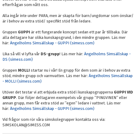
efterfrågan som nått oss.
Alla ingår inte under PARA, men är skapta för barn/ungdomar som önskar/
är i behov av extra stöd/ specifikt stöd från ledare.
Gruppen
GUPPI
är ett fungerande koncept sedan ett par år tillbaka. Där
alla deltagare har olika kunskapsgrund, i den mindre gruppen. Läs mer
här:
Ängelholms Simsällskap - GUPPI (simess.com)
Lika så vill vi lyfta vår
DS-grupp
! Läs mer här:
Ängelholms Simsällskap -
DS (simess.com)
Gruppen
MOLLI
startar nu i vår! En grupp för dem som är i behov av extra
stöd, mindre grupp och varmvatten. Läs mer här:
Ängelholms Simsällskap
- MOLLI (simess.com)
Utöver det testar vi att erbjuda extra stöd i kunskapsgrupperna
GUPPI VID
GRUPP
. Där följer deltagaren exempelvis vår grupp ’’PINGVINEN’’ eller
annan grupp, men får extra stöd av ’’egen’’ ledare i vattnet. Läs mer
här:
Ängelholms Simsällskap - GUPPI (simess.com)
Vid frågor som rör våra simskolegrupper kontakta oss via:
SIMSKOLAN@SIMESS.COM