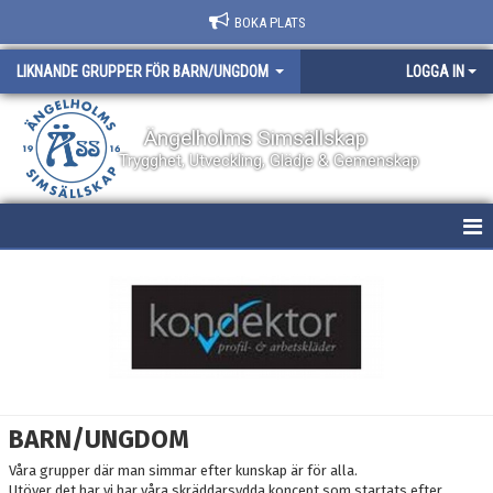
BOKA PLATS
LIKNANDE GRUPPER FÖR BARN/UNGDOM
LOGGA IN
Ängelholms Simsällskap
Trygghet, Utveckling, Glädje & Gemenskap
HEM
NYHETER
DOKUMENT
BILDGALLERI
BARN/UNGDOM
KONTAKT
Våra grupper där man simmar efter kunskap är för alla.
Utöver det har vi har våra skräddarsydda koncept som startats efter