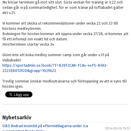
Nu börjar terminen gå mot sitt slut. Sista veckan för träning är V.22 och
KONTAKT
sedan går vi på sommarledighet. för er som tränar på toftabadet gäller
det v.21.
Vi kommer att skicka ut rekommendationer under vecka 22 och 23 till
höstens medleytermin.
Bokningen för hösten kommer att öppna under vecka 27/28, ni kommer att
få ett infomejl om exakt tid och datum.
Höstterminen startar vecka 34.
Glöm inte att boka medley summer camp som går under v.31 på
Vejbybadet.
https://sportadmin.se/book/?F=B39F2CA8-FCA4-44F5-BFA3-
2223E801392D&grupp=1029622
Trevlig sommar önskar medleytränarna och förhoppning av att vi syns till
hösten igen.
Nyhetsarkiv
OBS Ändrad insimtid på eftermiddagarna under Ica
2024-09-26 15:13