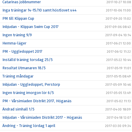
Catarinas jobbnummer
2017-10-27 10:08
Inga träningar 14-15/10 samt höstlovet v.44
2017-10-06 11:00
PM till Klippan Cup
2017-09-20 11:02
Inbjudan - Klippan Swim Cup 2017
2017-09-06 08:43
Ingen träning 9/9
2017-09-04 10:14
Hemma-läger
2017-06-21 12:00
PM - Uggledoppet 2017
2017-06-12 11:22
Inställd träning torsdag 25/5
2017-05-22 10:44
Resultat Utmanaren 18/5
2017-05-19 11:01
Träning måndagar
2017-05-15 08:49
Inbjudan - Uggledoppet, Perstorp
2017-05-09 10:46
Ingen träning imorgon lör 6/5
2017-05-05 13:49
PM - Vårsimiaden Distrikt 2017, Höganäs
2017-05-02 11:13
Ändrad simhall 1/5
2017-04-30 18:09
Inbjudan - Vårsimiaden Distrikt 2017 - Höganäs
2017-04-18 12:07
Ändring - Träning lördag 1 april
2017-03-30 09:34