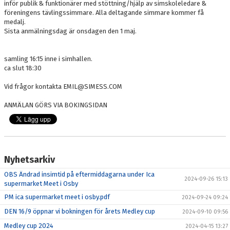
inför publik & funktionärer med stöttning/hjälp av simskoleledare &
föreningens tävlingssimmare. Alla deltagande simmare kommer få
medalj.
Sista anmälningsdag är onsdagen den 1 maj.​​
samling 16:15 inne i simhallen.
ca slut 18:30
Vid frågor kontakta EMIL@SIMESS.COM​​
ANMÄLAN GÖRS VIA BOKINGSIDAN
Nyhetsarkiv
OBS Ändrad insimtid på eftermiddagarna under Ica
2024-09-26 15:13
supermarket Meet i Osby
PM ica supermarket meet i osby.pdf
2024-09-24 09:24
DEN 16/9 öppnar vi bokningen för årets Medley cup
2024-09-10 09:56
Medley cup 2024
2024-04-15 13:27