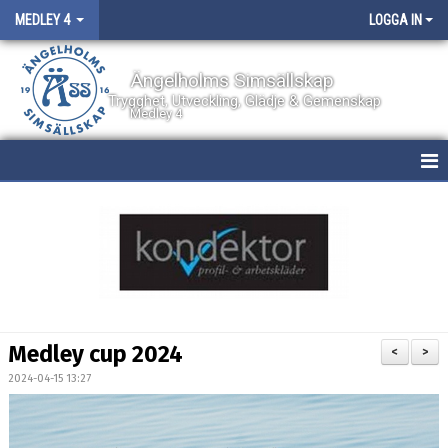
MEDLEY 4
LOGGA IN
Ängelholms Simsällskap
Trygghet, Utveckling, Glädje & Gemenskap
Medley 4
HEM
NYHETER
KALENDER
BILDGALLERI
Medley cup 2024
<
>
DOKUMENT
2024-04-15 13:27
BOKNING AV PLATS