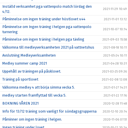
Inställd verksamhet pga vattenpolo match lördag den
2021-11-29 10:49
4/12.
Påminnelse om ingen träning under höstlovet v.44
2021-11-01 13:12
Påminnelse om Ingen träning i helgen pga vattenpolo
2021-10-07 10:14
turnering
Påminnelse om ingen träning i helgen pga tävling
2021-09-03 15:58
Välkomna till medleyverksamheten 2021 på vattnetshus
2021-08-18 10:11
Avslutning Medleyverksamheten
2021-05-24 10:11
Medley summer camp 2021
2021-04-28 10:31
Uppehåll av träningen på påsklovet.
2021-03-25 09:36
Träning på sportlovet
2021-02-08 12:08
Välkomna medley 4 att börja simma vecka 5.
2021-01-27 14:31
medley starten framflyttad till vecka 5.
2021-01-22 17:16
BOKNING VÅREN 2021
2020-12-28 11:48
Info för 13/12 träning som vanligt för söndagsgrupperna
2020-12-10 20:14
Påminner om ingen träning i helgen.
2020-11-06 07:51
Ingen träning under lovet.
2020-10-22 10:24