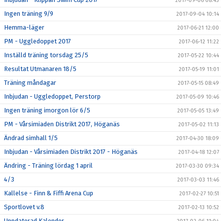
2017-09-06 08:43
Ingen träning 9/9
2017-09-04 10:14
Hemma-läger
2017-06-21 12:00
PM - Uggledoppet 2017
2017-06-12 11:22
Inställd träning torsdag 25/5
2017-05-22 10:44
Resultat Utmanaren 18/5
2017-05-19 11:01
Träning måndagar
2017-05-15 08:49
Inbjudan - Uggledoppet, Perstorp
2017-05-09 10:46
Ingen träning imorgon lör 6/5
2017-05-05 13:49
PM - Vårsimiaden Distrikt 2017, Höganäs
2017-05-02 11:13
Ändrad simhall 1/5
2017-04-30 18:09
Inbjudan - Vårsimiaden Distrikt 2017 - Höganäs
2017-04-18 12:07
Ändring - Träning lördag 1 april
2017-03-30 09:34
4/3
2017-03-03 11:46
Kallelse - Finn & Fiffi Arena Cup
2017-02-27 10:51
Sportlovet v.8
2017-02-13 10:52
Uppdaterad Kalender