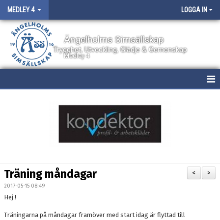
MEDLEY 4
LOGGA IN
Ängelholms Simsällskap
Trygghet, Utveckling, Glädje & Gemenskap
Medley 4
HEM
NYHETER
KALENDER
BILDGALLERI
Träning måndagar
<
>
DOKUMENT
2017-05-15 08:49
Hej !
BOKNING AV PLATS
Träningarna på måndagar framöver med start idag är flyttad till