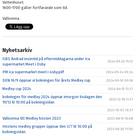
Vattenhuset.
KONTAKT
1600-1700 gäller fortfarande som tid.
Välkomna.
Nyhetsarkiv
OBS Ändrad insimtid på eftermiddagarna under Ica
2024-09-26 15:13
supermarket Meet i Osby
PM ica supermarket meet i osby.pdf
2024-09-24 09:24
DEN 16/9 öppnar vi bokningen för årets Medley cup
2024-09-10 09:56
Medley cup 2024
2024-04-15 13:27
bokningen för medley 2024 öppnar imorgon tisdagen den
2023-12-18 11:37
19/12 kl 10:00 på bokningsidan
2023-10-03 10:37
Välkomna till Medley hösten 2023
2023-08-15 10:08
Höstens medley grupper öppnar den 3/7 kl 10.00 på
2023-06-26 11:00
bokningsidan.