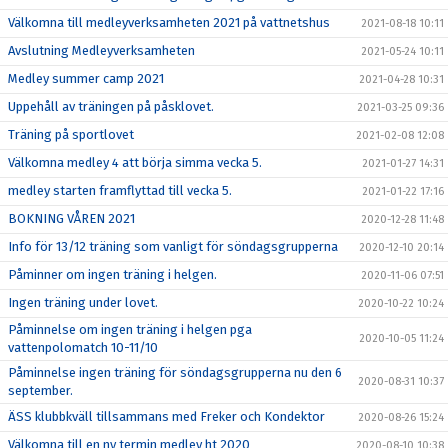
Välkomna till medleyverksamheten 2021 på vattnetshus
2021-08-18 10:11
Avslutning Medleyverksamheten
2021-05-24 10:11
Medley summer camp 2021
2021-04-28 10:31
Uppehåll av träningen på påsklovet.
2021-03-25 09:36
Träning på sportlovet
2021-02-08 12:08
Välkomna medley 4 att börja simma vecka 5.
2021-01-27 14:31
medley starten framflyttad till vecka 5.
2021-01-22 17:16
BOKNING VÅREN 2021
2020-12-28 11:48
Info för 13/12 träning som vanligt för söndagsgrupperna
2020-12-10 20:14
Påminner om ingen träning i helgen.
2020-11-06 07:51
Ingen träning under lovet.
2020-10-22 10:24
Påminnelse om ingen träning i helgen pga
2020-10-05 11:24
vattenpolomatch 10-11/10
Påminnelse ingen träning för söndagsgrupperna nu den 6
2020-08-31 10:37
september.
ÄSS klubbkväll tillsammans med Freker och Kondektor
2020-08-26 15:24
Välkomna till en ny termin medley ht 2020
2020-08-10 10:38