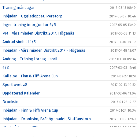
Träning måndagar
2017-05-15 08:49
Inbjudan - Uggledoppet, Perstorp
2017-05-09 10:46
Ingen träning imorgon lör 6/5
2017-05-05 13:49
PM - Vårsimiaden Distrikt 2017, Höganäs
2017-05-02 11:13
Ändrad simhall 1/5
2017-04-30 18:09
Inbjudan - Vårsimiaden Distrikt 2017 - Höganäs
2017-04-18 12:07
Ändring - Träning lördag 1 april
2017-03-30 09:34
4/3
2017-03-03 11:46
Kallelse - Finn & Fiffi Arena Cup
2017-02-27 10:51
Sportlovet v.8
2017-02-13 10:52
Uppdaterad Kalender
2017-02-06 11:04
Dronksim
2017-01-25 12:27
Inbjudan - Finn & Fiffi Arena Cup
2017-01-24 10:34
Inbjudan - Dronksim, Bråhögsbadet, Staffanstorp
2017-01-09 12:40
Start vårtermin 2017
2017-01-09 10:53
Tränings tiderna vecka 44
2016-10-26 10:47