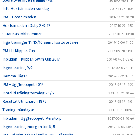
Sportlovet ingen träning (v8)
2018-01-25 11:14
Info Höstsimiaden söndag
2017-11-27 11:04
PM - Höstsimiaden
2017-11-22 10:28
Höstsimiaden i Osby 2-3/12
2017-10-27 11:50
Catarinas jobbnummer
2017-10-27 10:08
Inga träningar 14-15/10 samt höstlovet v.44
2017-10-06 11:00
PM till Klippan Cup
2017-09-20 11:02
Inbjudan - Klippan Swim Cup 2017
2017-09-06 08:43
Ingen träning 9/9
2017-09-04 10:14
Hemma-läger
2017-06-21 12:00
PM - Uggledoppet 2017
2017-06-12 11:22
Inställd träning torsdag 25/5
2017-05-22 10:44
Resultat Utmanaren 18/5
2017-05-19 11:01
Träning måndagar
2017-05-15 08:49
Inbjudan - Uggledoppet, Perstorp
2017-05-09 10:46
Ingen träning imorgon lör 6/5
2017-05-05 13:49