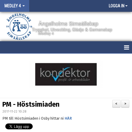
MEDLEY 4
LOGGA IN
Ängelholms Simsällskap
Trygghet, Utveckling, Glädje & Gemenskap
Medley 4
HEM
NYHETER
KALENDER
BILDGALLERI
PM - Höstsimiaden
<
>
DOKUMENT
2017-11-22 10:28
PM till Höstsimiaden i Osby hittar ni
HÄR
BOKNING AV PLATS