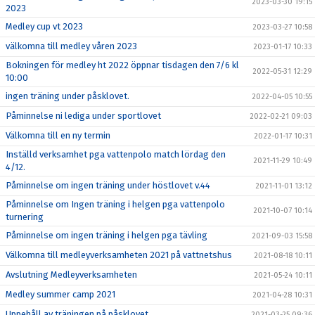
2023-03-30 19:15
2023
Medley cup vt 2023
2023-03-27 10:58
välkomna till medley våren 2023
2023-01-17 10:33
Bokningen för medley ht 2022 öppnar tisdagen den 7/6 kl
2022-05-31 12:29
10:00
ingen träning under påsklovet.
2022-04-05 10:55
Påminnelse ni lediga under sportlovet
2022-02-21 09:03
Välkomna till en ny termin
2022-01-17 10:31
Inställd verksamhet pga vattenpolo match lördag den
2021-11-29 10:49
4/12.
Påminnelse om ingen träning under höstlovet v.44
2021-11-01 13:12
Påminnelse om Ingen träning i helgen pga vattenpolo
2021-10-07 10:14
turnering
Påminnelse om ingen träning i helgen pga tävling
2021-09-03 15:58
Välkomna till medleyverksamheten 2021 på vattnetshus
2021-08-18 10:11
Avslutning Medleyverksamheten
2021-05-24 10:11
Medley summer camp 2021
2021-04-28 10:31
Uppehåll av träningen på påsklovet.
2021-03-25 09:36