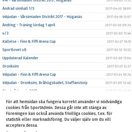
PM - Vårsimiaden Distrikt 2017, Höganäs
2017-05-02 11:13
Ändrad simhall 1/5
2017-04-30 18:09
Inbjudan - Vårsimiaden Distrikt 2017 - Höganäs
2017-04-18 12:07
Ändring - Träning lördag 1 april
2017-03-30 09:34
4/3
2017-03-03 11:46
Kallelse - Finn & Fiffi Arena Cup
2017-02-27 10:51
Sportlovet v.8
2017-02-13 10:52
Uppdaterad Kalender
2017-02-06 11:04
Dronksim
2017-01-25 12:27
Inbjudan - Finn & Fiffi Arena Cup
2017-01-24 10:34
Inbjudan - Dronksim, Bråhögsbadet, Staffanstorp
2017-01-09 12:40
Start vårtermin 2017
2017-01-09 10:53
Tränings tiderna vecka 44
2016-10-26 10:47
För att hemsidan ska fungera korrekt använder vi nödvändiga
Tränings tid på lördag den 17 september
cookies från SportAdmin. Dessa går inte att stänga av.
2016-09-14 12:04
Föreningen kan också använda frivilliga cookies, t.ex. för
Träningstider ht2016
2016-08-10 12:36
statistik eller marknadsföring. Du väljer själv om du vill
acceptera dessa.