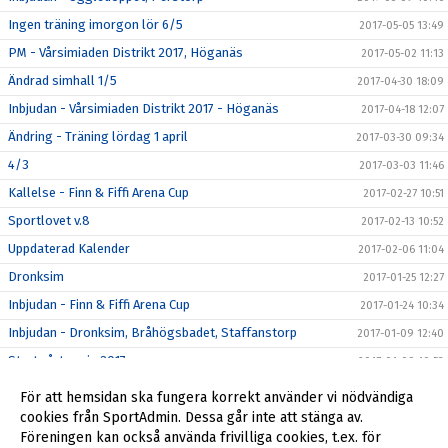
Ingen träning imorgon lör 6/5
2017-05-05 13:49
PM - Vårsimiaden Distrikt 2017, Höganäs
2017-05-02 11:13
Ändrad simhall 1/5
2017-04-30 18:09
Inbjudan - Vårsimiaden Distrikt 2017 - Höganäs
2017-04-18 12:07
Ändring - Träning lördag 1 april
2017-03-30 09:34
4/3
2017-03-03 11:46
Kallelse - Finn & Fiffi Arena Cup
2017-02-27 10:51
Sportlovet v.8
2017-02-13 10:52
Uppdaterad Kalender
2017-02-06 11:04
Dronksim
2017-01-25 12:27
Inbjudan - Finn & Fiffi Arena Cup
2017-01-24 10:34
Inbjudan - Dronksim, Bråhögsbadet, Staffanstorp
2017-01-09 12:40
Start vårtermin 2017
2017-01-09 10:53
Tränings tiderna vecka 44
2016-10-26 10:47
För att hemsidan ska fungera korrekt använder vi nödvändiga
Tränings tid på lördag den 17 september
cookies från SportAdmin. Dessa går inte att stänga av.
2016-09-14 12:04
Föreningen kan också använda frivilliga cookies, t.ex. för
Träningstider ht2016
2016-08-10 12:36