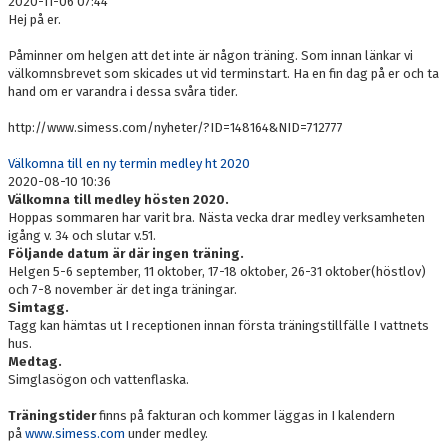
2020-11-06 07:44
KONTAKT
Hej på er.
Påminner om helgen att det inte är någon träning. Som innan länkar vi
välkomnsbrevet som skicades ut vid terminstart. Ha en fin dag på er och ta
hand om er varandra i dessa svåra tider.
http://www.simess.com/nyheter/?ID=148164&NID=712777
Välkomna till en ny termin medley ht 2020
2020-08-10 10:36
Välkomna till medley hösten 2020.
Hoppas sommaren har varit bra. Nästa vecka drar medley verksamheten
igång v. 34 och slutar v.51.
Följande datum är där ingen träning.
Helgen 5-6 september, 11 oktober, 17-18 oktober, 26-31 oktober(höstlov)
och 7-8 november är det inga träningar.
Simtagg.
Tagg kan hämtas ut I receptionen innan första träningstillfälle I vattnets
hus.
Medtag.
Simglasögon och vattenflaska.
Träningstider
finns på fakturan och kommer läggas in I kalendern
på
www.simess.com
under medley.