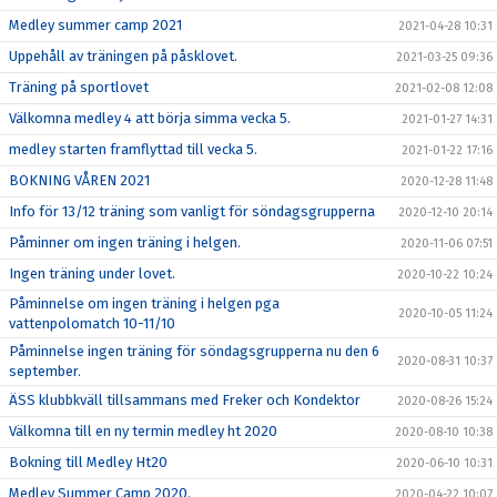
Medley summer camp 2021
2021-04-28 10:31
Uppehåll av träningen på påsklovet.
2021-03-25 09:36
Träning på sportlovet
2021-02-08 12:08
Välkomna medley 4 att börja simma vecka 5.
2021-01-27 14:31
medley starten framflyttad till vecka 5.
2021-01-22 17:16
BOKNING VÅREN 2021
2020-12-28 11:48
Info för 13/12 träning som vanligt för söndagsgrupperna
2020-12-10 20:14
Påminner om ingen träning i helgen.
2020-11-06 07:51
Ingen träning under lovet.
2020-10-22 10:24
Påminnelse om ingen träning i helgen pga
2020-10-05 11:24
vattenpolomatch 10-11/10
Påminnelse ingen träning för söndagsgrupperna nu den 6
2020-08-31 10:37
september.
ÄSS klubbkväll tillsammans med Freker och Kondektor
2020-08-26 15:24
Välkomna till en ny termin medley ht 2020
2020-08-10 10:38
Bokning till Medley Ht20
2020-06-10 10:31
Medley Summer Camp 2020.
2020-04-22 10:07