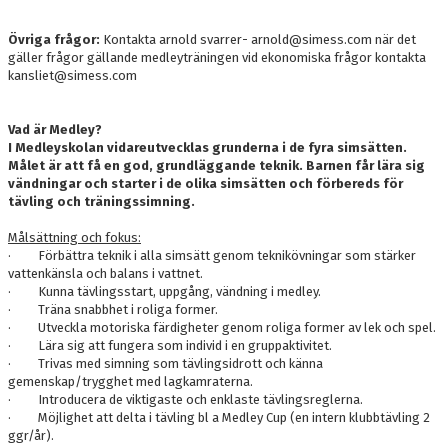
Övriga frågor:
Kontakta arnold svarrer- arnold@simess.com när det
gäller frågor gällande medleyträningen vid ekonomiska frågor kontakta
kansliet@simess.com
Vad är Medley?
I Medleyskolan vidareutvecklas grunderna i de fyra simsätten.
Målet är att få en god, grundläggande teknik. Barnen får lära sig
vändningar och starter i de olika simsätten och förbereds för
tävling och träningssimning.
Målsättning och fokus:
· Förbättra teknik i alla simsätt genom teknikövningar som stärker
vattenkänsla och balans i vattnet.
· Kunna tävlingsstart, uppgång, vändning i medley.
· Träna snabbhet i roliga former.
· Utveckla motoriska färdigheter genom roliga former av lek och spel.
· Lära sig att fungera som individ i en gruppaktivitet.
· Trivas med simning som tävlingsidrott och känna
gemenskap/trygghet med lagkamraterna.
· Introducera de viktigaste och enklaste tävlingsreglerna.
· Möjlighet att delta i tävling bl a Medley Cup (en intern klubbtävling 2
ggr/år).