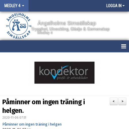
MEDLEY 4
LOGGA IN
Ängelholms Simsällskap
Trygghet, Utveckling, Glädje & Gemenskap
Medley 4
HEM
NYHETER
KALENDER
BILDGALLERI
Påminner om ingen träning i
<
>
DOKUMENT
helgen.
2020-11-06 07:51
BOKNING AV PLATS
Påminner om ingen träning i helgen