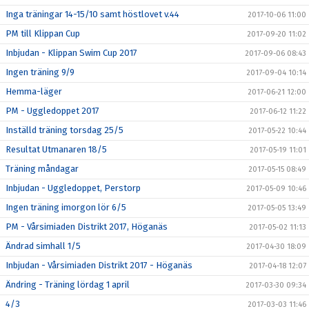
Inga träningar 14-15/10 samt höstlovet v.44
2017-10-06 11:00
PM till Klippan Cup
2017-09-20 11:02
Inbjudan - Klippan Swim Cup 2017
2017-09-06 08:43
Ingen träning 9/9
2017-09-04 10:14
Hemma-läger
2017-06-21 12:00
PM - Uggledoppet 2017
2017-06-12 11:22
Inställd träning torsdag 25/5
2017-05-22 10:44
Resultat Utmanaren 18/5
2017-05-19 11:01
Träning måndagar
2017-05-15 08:49
Inbjudan - Uggledoppet, Perstorp
2017-05-09 10:46
Ingen träning imorgon lör 6/5
2017-05-05 13:49
PM - Vårsimiaden Distrikt 2017, Höganäs
2017-05-02 11:13
Ändrad simhall 1/5
2017-04-30 18:09
Inbjudan - Vårsimiaden Distrikt 2017 - Höganäs
2017-04-18 12:07
Ändring - Träning lördag 1 april
2017-03-30 09:34
4/3
2017-03-03 11:46