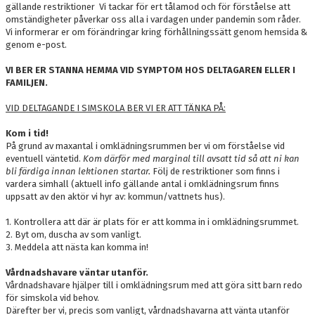
gällande restriktioner Vi tackar för ert tålamod och för förståelse att
omständigheter påverkar oss alla i vardagen under pandemin som råder.
Vi informerar er om förändringar kring förhållningssätt genom hemsida &
genom e-post.
VI BER ER STANNA HEMMA VID SYMPTOM HOS DELTAGAREN ELLER I
FAMILJEN.
VID DELTAGANDE I SIMSKOLA BER VI ER ATT TÄNKA PÅ:
Kom i tid!
På grund av maxantal i omklädningsrummen ber vi om förståelse vid
eventuell väntetid.
Kom därför med marginal till avsatt tid så att ni kan
bli färdiga innan lektionen startar.
Följ de restriktioner som finns i
vardera simhall (aktuell info gällande antal i omklädningsrum finns
uppsatt av den aktör vi hyr av: kommun/vattnets hus).
1. Kontrollera att där är plats för er att komma in i omklädningsrummet.
2. Byt om, duscha av som vanligt.
3. Meddela att nästa kan komma in!
Vårdnadshavare väntar utanför.
Vårdnadshavare hjälper till i omklädningsrum med att göra sitt barn redo
för simskola vid behov.
Därefter ber vi, precis som vanligt, vårdnadshavarna att vänta utanför