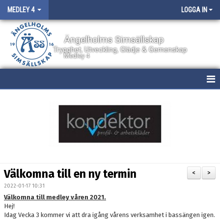
MEDLEY 4
LOGGA IN
Ängelholms Simsällskap
Trygghet, Utveckling, Glädje & Gemenskap
Medley 4
HEM
NYHETER
KALENDER
BILDGALLERI
Välkomna till en ny termin
<
>
DOKUMENT
2022-01-17 10:31
Välkomna till medley våren 2021.
BOKNING AV PLATS
Hej!
Idag Vecka 3 kommer vi att dra igång vårens verksamhet i bassängen igen.