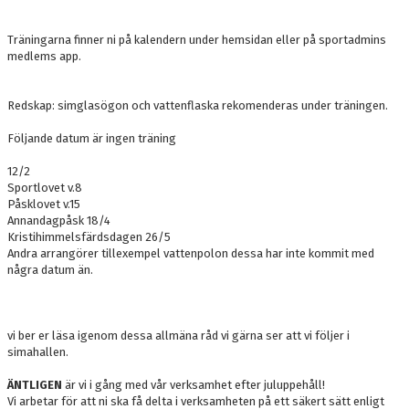
KONTAKT
Träningarna finner ni på kalendern under hemsidan eller på sportadmins
medlems app.
Redskap: simglasögon och vattenflaska rekomenderas under träningen.
Följande datum är ingen träning
12/2
Sportlovet v.8
Påsklovet v.15
Annandagpåsk 18/4
Kristihimmelsfärdsdagen 26/5
Andra arrangörer tillexempel vattenpolon dessa har inte kommit med
några datum än.
vi ber er läsa igenom dessa allmäna råd vi gärna ser att vi följer i
simahallen.
ÄNTLIGEN
är vi i gång med vår verksamhet efter juluppehåll!
Vi arbetar för att ni ska få delta i verksamheten på ett säkert sätt enligt