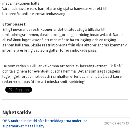
medan lektionen hålls.
Vårdnadshavare vars barn klarar sig själva hänvisar vi direkt till
läktaren/utanför varmvattenbassäng.
Efter passet:
Enligt nuvarande restriktioner är det tillåtet att gå tillbaka till
omklädningsrummen, duscha och göra sig i ordning innan avfärd. Där är
alltså ännu inget krav på att man måste ha en ingång och en utgång
genom hallarna. Skulle restriktionerna från våra aktörer ändras kommer vi
informera er kring vad som gäller för era inbokade pass.
De som redan nu vill, är välkomna att torka av bassängvattnet, ´´klä på´´
och ta sig hem för eventuell duscha hemma. Det är som sagt i dagens
läge inget förbud mot dusch i simhallen efter bad, men på så sätt kan vi
redan nu hjälpas åt för att minska smittspridning!
Nyhetsarkiv
OBS Ändrad insimtid på eftermiddagarna under Ica
2024-09-26 15:13
supermarket Meet i Osby