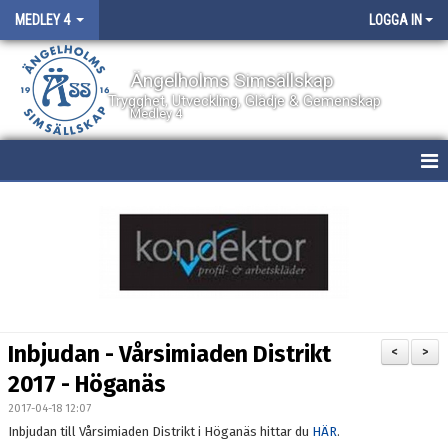
MEDLEY 4
LOGGA IN
Ängelholms Simsällskap
Trygghet, Utveckling, Glädje & Gemenskap
Medley 4
HEM
NYHETER
KALENDER
BILDGALLERI
Inbjudan - Vårsimiaden Distrikt
<
>
DOKUMENT
2017 - Höganäs
2017-04-18 12:07
BOKNING AV PLATS
Inbjudan till Vårsimiaden Distrikt i Höganäs hittar du
HÄR
.