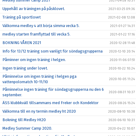
Medley summer camp 2021
2021-04-28 10:31
Uppehåll av träningen på påsklovet.
2021-03-25 09:36
Träning på sportlovet
2021-02-08 12:08
Välkomna medley 4 att börja simma vecka 5.
2021-01-27 14:31
medley starten framflyttad till vecka 5.
2021-01-22 17:16
BOKNING VÅREN 2021
2020-12-28 11:48
Info för 13/12 träning som vanligt för söndagsgrupperna
2020-12-10 20:14
Påminner om ingen träning i helgen.
2020-11-06 07:51
Ingen träning under lovet.
2020-10-22 10:24
Påminnelse om ingen träning i helgen pga
2020-10-05 11:24
vattenpolomatch 10-11/10
Påminnelse ingen träning för söndagsgrupperna nu den 6
2020-08-31 10:37
september.
ÄSS klubbkväll tillsammans med Freker och Kondektor
2020-08-26 15:24
Välkomna till en ny termin medley ht 2020
2020-08-10 10:38
Bokning till Medley Ht20
2020-06-10 10:31
Medley Summer Camp 2020.
2020-04-22 10:07