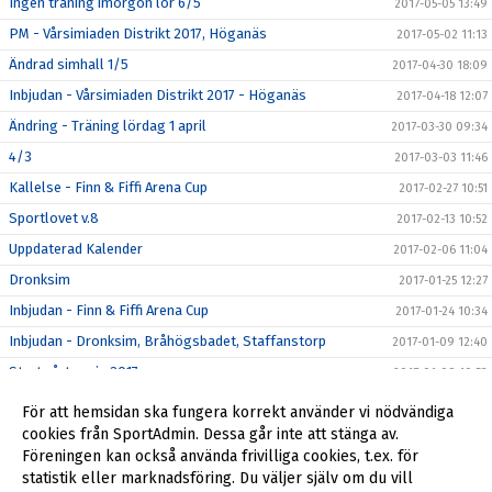
Ingen träning imorgon lör 6/5
2017-05-05 13:49
PM - Vårsimiaden Distrikt 2017, Höganäs
2017-05-02 11:13
Ändrad simhall 1/5
2017-04-30 18:09
Inbjudan - Vårsimiaden Distrikt 2017 - Höganäs
2017-04-18 12:07
Ändring - Träning lördag 1 april
2017-03-30 09:34
4/3
2017-03-03 11:46
Kallelse - Finn & Fiffi Arena Cup
2017-02-27 10:51
Sportlovet v.8
2017-02-13 10:52
Uppdaterad Kalender
2017-02-06 11:04
Dronksim
2017-01-25 12:27
Inbjudan - Finn & Fiffi Arena Cup
2017-01-24 10:34
Inbjudan - Dronksim, Bråhögsbadet, Staffanstorp
2017-01-09 12:40
Start vårtermin 2017
2017-01-09 10:53
Tränings tiderna vecka 44
2016-10-26 10:47
För att hemsidan ska fungera korrekt använder vi nödvändiga
Tränings tid på lördag den 17 september
cookies från SportAdmin. Dessa går inte att stänga av.
2016-09-14 12:04
Föreningen kan också använda frivilliga cookies, t.ex. för
Träningstider ht2016
2016-08-10 12:36
statistik eller marknadsföring. Du väljer själv om du vill