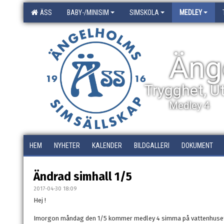
ÄSS
BABY-/MINISIM
SIMSKOLA
MEDLEY
Äng
Trygghet, U
Medley 4
HEM
NYHETER
KALENDER
BILDGALLERI
DOKUMENT
Ändrad simhall 1/5
2017-04-30 18:09
Hej !
Imorgon måndag den 1/5 kommer medley 4 simma på vattenhuse