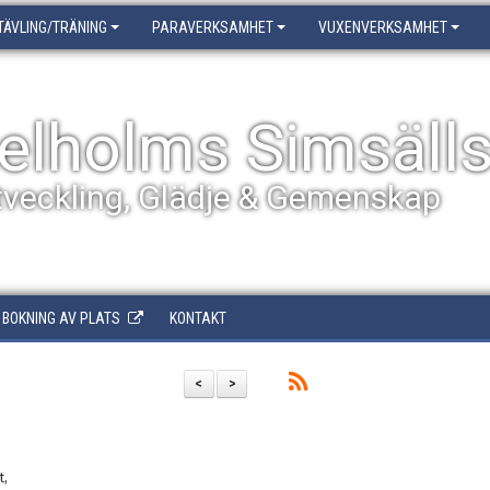
TÄVLING/TRÄNING
PARAVERKSAMHET
VUXENVERKSAMHET
elholms Simsäll
tveckling, Glädje & Gemenskap
BOKNING AV PLATS
KONTAKT
<
>
t,