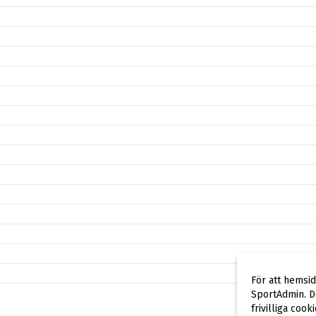
För att hemsi
SportAdmin. De
frivilliga cook