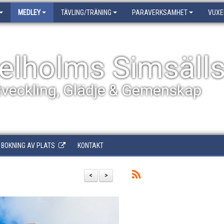
MEDLEY
TÄVLING/TRÄNING
PARAVERKSAMHET
VUXE
elholms Simsäll
tveckling, Glädje & Gemenskap
BOKNING AV PLATS
KONTAKT
<
>