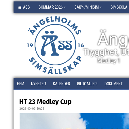
ÄSS
SOMMAR 2026
BABY-/MINISIM
SIMSKOLA
Äng
Trygghet, U
Medley 1
HEM
NYHETER
KALENDER
BILDGALLERI
DOKUMENT
HT 23 Medley Cup
2023-10-03 10:28