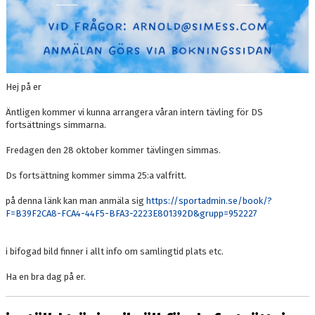
Hej på er
Äntligen kommer vi kunna arrangera våran intern tävling för DS
fortsättnings simmarna.
Fredagen den 28 oktober kommer tävlingen simmas.
Ds fortsättning kommer simma 25:a valfritt.
på denna länk kan man anmäla sig
https://sportadmin.se/book/?
F=B39F2CA8-FCA4-44F5-BFA3-2223E801392D&grupp=952227
i bifogad bild finner i allt info om samlingtid plats etc.
Ha en bra dag på er.