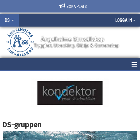
BOKA PLATS
DS
LOGGA IN
Ängelholms Simsällskap
Trygghet, Utveckling, Glädje & Gemenskap
HEM
NYHETER
BOKNING AV PLATS
BILDGALLERI
DS-gruppen