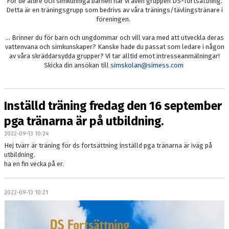
För de äldre och simkunniga barnen har vi även gruppen DS-fortsättning.
Detta är en träningsgrupp som bedrivs av våra tränings/tävlingstränare i
föreningen.
... Brinner du för barn och ungdommar och vill vara med att utveckla deras
vattenvana och simkunskaper? Kanske hade du passat som ledare i någon
av våra skräddarsydda grupper? Vi tar alltid emot intresseanmälningar!
Skicka din ansökan till
simskolan@simess.com
Inställd träning fredag den 16 september
pga tränarna är på utbildning.
2022-09-13 10:24
Hej tvärr är träning för ds fortsättning inställd pga tränarna är iväg på
utbildning.
ha en fin vecka på er.
2022-09-13 10:21