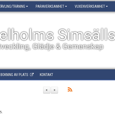
TÄVLING/TRÄNING
PARAVERKSAMHET
VUXENVERKSAMHET
elholms Simsäll
tveckling, Glädje & Gemenskap
BOKNING AV PLATS
KONTAKT
<
>
5.