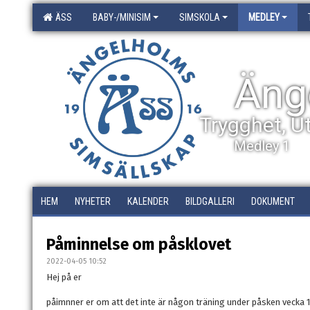
ÄSS
BABY-/MINISIM
SIMSKOLA
MEDLEY
Äng
Trygghet, U
Medley 1
HEM
NYHETER
KALENDER
BILDGALLERI
DOKUMENT
Påminnelse om påsklovet
2022-04-05 10:52
Hej på er
påimnner er om att det inte är någon träning under påsken vecka 1