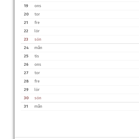
19
ons
20
tor
21
fre
22
lör
23
sön
24
mån
25
tis
26
ons
27
tor
28
fre
29
lör
30
sön
31
mån