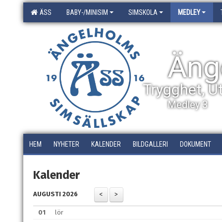
ÄSS
BABY-/MINISIM
SIMSKOLA
MEDLEY
Äng
Trygghet, U
Medley 3
HEM
NYHETER
KALENDER
BILDGALLERI
DOKUMENT
Kalender
AUGUSTI 2026
01
lör