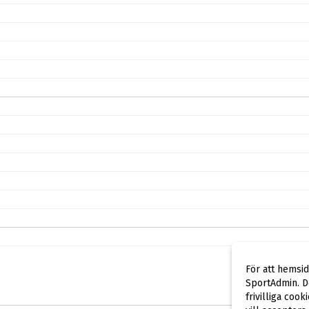
För att hemsi
SportAdmin. De
frivilliga cook