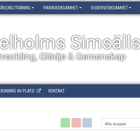
TÄVLING/TRÄNING
PARAVERKSAMHET
VUXENVERKSAMHET
elholms Simsäll
tveckling, Glädje & Gemenskap
BOKNING AV PLATS
KONTAKT