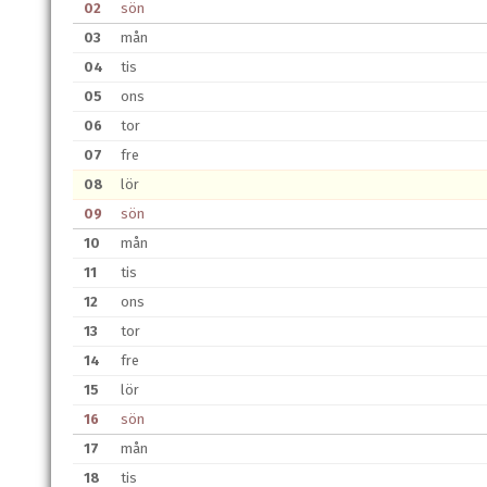
02
sön
03
mån
04
tis
05
ons
06
tor
07
fre
08
lör
09
sön
10
mån
11
tis
12
ons
13
tor
14
fre
15
lör
16
sön
17
mån
18
tis