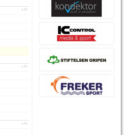
v.32
v.33
v.34