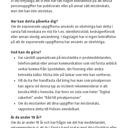
Vi vill förtydliga att vi inte har fått någon bekräftelse på att dessa
personuppgifter har publicerats eller på annat sätt missbrukats,
men det kan inte uteslutas.
Hur kan detta påverka dig?
Om de exponerade uppgifterna används av obehöriga kan detta i
värsta fall innebära en risk för t.ex. identitetsstöld, bedrägeriförsök
eller annan olovlig användning. I dagsläget har vi ingen bekräftelse
på att de exponerade uppgifterna har använts av obehöriga.
Vad kan du göra?
Var särskilt uppmärksam på misstänkta e-postmeddelanden,
telefonsamtal eller annan kommunikation som vid första anblick
verkar komma från SportAdmin, din förening eller andra
betrodda källor. Klicka inte på länkar som inte kan verifieras.
Vill du ha fler handfasta råd kring hur man som privatperson
kan agera vid denna typ av incident rekommenderar vi att
besöka MSB:s hemsida. Där finns en sida som heter ”Digital
säkerhet” under ”Råd till privatpersoner”.
Om du misstänker att dina uppgifter har missbrukats,
rapportera detta till Polisen omedelbart.
Är du under 18 år?
Om du är under 18 år och har frågor om det här meddelandet,
rekommenderar vi att du i första hand pratar med dina föräldrar eller