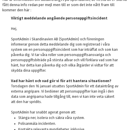
MEDLEMSFÖRMÅNER
fått denna info redan per mejl men till er som det inte nått fram till
kommer den här :
BOKNING AV PLATS
Viktigt meddelande angående personuppgiftsincident
Hej,
BOKNINGS- OCH BETALNINGSVILLKOR
SportAdmin i Skandinavien AB (SportAdmin) och föreningen
SIMUTRUSTNING
informerar genom detta meddelande dig som registrerad i våra
system om en personuppgiftsincident som har inträffat och som kan
påverka dig. Vi tar våra roller som personuppgiftsansvariga och
personuppgiftsbiträde på största allvar och vill förklara vad som har
hänt, hur detta kan påverka dig och vilka åtgärder vi vidtar för att
skydda dina uppgifter.
Vad har hänt och vad gör vi för att hantera situationen?
Torsdagen den 16 januari utsattes SportAdmin för ett dataintrång av
externa angripare. Vi bedömer att personuppgifter kan ingå i den
data som angriparna hade tillgång till, men vi kan inte veta säkert
att den har spridits.
SportAdmin har snabbt agerat genom att:
Stänga ner, isolera och säkra våra system.
Polisanmäla incidenten.
Kontakta relevanta myndigheter, inklusive