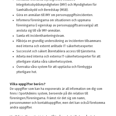
Integritetsskyddsmyndigheten (IMY) och Myndigheten för
Samhällsskydd och Beredskap (MSB).
Göra en anmälan till IMY om personuppgiftsincidenten.
Informera föreningarna om situationen och uppmana
föreningarna (i egenskap av personuppgiftsansvariga) att
ansluta sig till vår IMY-anmälan.
Samla ett incidenthanteringsteam.
Påbörja en grundlig undersökning av incidenten tillsammans
med interna och externt anlitade IT-säkerhetsexperter.
Successivt och säkert återetablera access till tjänsterna.
Arbeta med interna och externa IT-säkerhetsexperter för att
ytterligare stärka våra säkerhetssystem.
Övervaka våra system för att upptäcka och förebygga
ytterligare hot.
Vilka uppgifter berörs?
De uppgifter som kan ha exponerats är all information om dig som
finns i SportAdmins system, beroende på din relation till
föreningen/föreningarna. Främst rör det sig om namn,
personnummer och kontaktuppgifter, men det kan också förekomma
andra uppgifter.