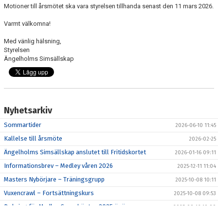
Motioner till årsmötet ska vara styrelsen tillhanda senast den 11 mars 2026.
Varmt välkomna!
Med vänlig hälsning,
Styrelsen
Ängelholms Simsällskap
Nyhetsarkiv
Sommartider
2026-06-10 11:45
Kallelse till årsmöte
2026-02-25
Ängelholms Simsällskap anslutet till Fritidskortet
2026-01-16 09:11
Informationsbrev – Medley våren 2026
2025-12-11 11:04
Masters Nybörjare – Träningsgrupp
2025-10-08 10:11
Vuxencrawl – Fortsättningskurs
2025-10-08 09:53
Bokning för Medley Cup – hösten 2025 är öppen
2025-09-16 10:00