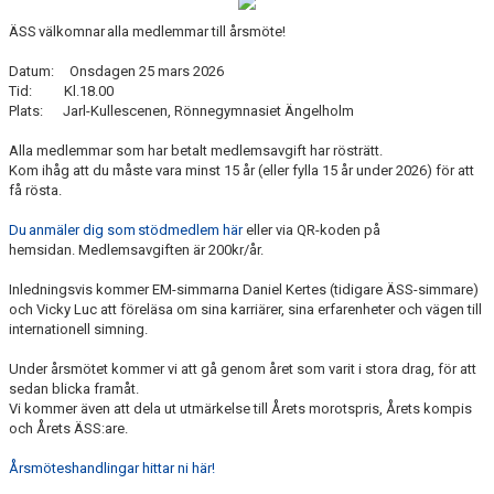
MEDLEMSFÖRMÅNER
ÄSS välkomnar alla medlemmar till årsmöte!
BOKNING AV PLATS
Datum: Onsdagen 25 mars 2026
Tid: Kl.18.00
Plats: Jarl-Kullescenen, Rönnegymnasiet Ängelholm
BOKNINGS- OCH BETALNINGSVILLKOR
Alla medlemmar som har betalt medlemsavgift har rösträtt.
SIMUTRUSTNING
Kom ihåg att du måste vara minst 15 år (eller fylla 15 år under 2026) för att
få rösta.
Du anmäler dig som stödmedlem här
eller via QR-koden på
hemsidan. Medlemsavgiften är 200kr/år.
Inledningsvis kommer EM-simmarna Daniel Kertes (tidigare ÄSS-simmare)
och Vicky Luc att föreläsa om sina karriärer, sina erfarenheter och vägen till
internationell simning.
Under årsmötet kommer vi att gå genom året som varit i stora drag, för att
sedan blicka framåt.
Vi kommer även att dela ut utmärkelse till Årets morotspris, Årets kompis
och Årets ÄSS:are.
Årsmöteshandlingar hittar ni här!