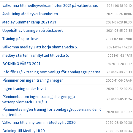
välkomna till medleyverksamheten 2021 på vattnetshus
2021-08-18 10:10
Avslutning Medleyverksamheten
2021-05-24 10:06
Medley Summer camp 2021 v.31
2021-04-28 10:30
Uppehåll av träningen på påsklovet.
2021-03-25 09:35
Träning på sportlovet
2021-02-08 12:08
Välkomna medley 3 att börja simma vecka 5.
2021-01-27 14:29
medley starten framflyttad till vecka 5.
2021-01-22 17:15
BOKNING VÅREN 2021
2020-12-28 11:47
Info för 13/12 träning som vanligt för söndagsgrupperna
2020-12-10 20:13
Påminner om ingen träning i helgen.
2020-11-06 07:49
Ingen träning under lovet
2020-10-22 10:23
Påminnelse om ingen träning i helgen pga
2020-10-05 11:24
vattenpolomatch 10-11/10
Påminnelse ingen träning för söndagsgrupperna nu den 6
2020-08-31 10:37
september.
Välkomna till en ny termin i Medley ht 2020
2020-08-10 10:38
Bokning till Medley Ht20
2020-06-10 10:34