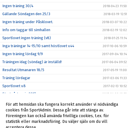
Ingen träning 30/4
2018-04-23 11:50
Gällande Söndagen den 25/3
2018-03-19 12:51
Ingen träning under Påsklovet.
2018-03-07 10:22
Info om taggar till simhallen
2018-02-19 12:02
Sportlovet ingen träning (v8)
2018-01-25 11:14
Inga träningar 14-15/10 samt höstlovet v.44
2017-10-06 10:59
Ingen träning lördag 9/9
2017-09-04 10:14
Träningen idag (söndag) är inställd!
2017-06-04 09:52
Resultat Utmanaren 18/5
2017-05-19 11:00
Träning lördagar
2017-03-06 11:33
Sportlovet v.8
2017-02-13 10:52
Start vårtermin 2017
2017-01-09 10:53
Tränings tiderna vecka 44
2016-10-26 10:49
För att hemsidan ska fungera korrekt använder vi nödvändiga
Tränings tid på lördag den 17 september
cookies från SportAdmin. Dessa går inte att stänga av.
2016-09-14 12:09
Föreningen kan också använda frivilliga cookies, t.ex. för
Träningstiderna Medley 3
2016-08-24 09:01
statistik eller marknadsföring. Du väljer själv om du vill
acceptera dessa.